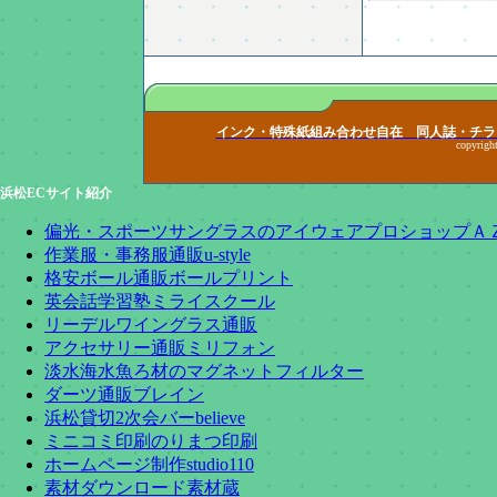
インク・特殊紙組み合わせ自在 同人誌・チラ
copyrig
浜松ECサイト紹介
偏光・スポーツサングラスのアイウェアプロショップＡ
作業服・事務服通販u-style
格安ボール通販ボールプリント
英会話学習塾ミライスクール
リーデルワイングラス通販
アクセサリー通販ミリフォン
淡水海水魚ろ材のマグネットフィルター
ダーツ通販ブレイン
浜松貸切2次会バーbelieve
ミニコミ印刷のりまつ印刷
ホームページ制作studio110
素材ダウンロード素材蔵