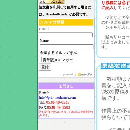
り原稿には必ず
注文書を印刷して使用する場合に
に記入
してくだ
は、AcrobatReaderが必要です。
便箋などの変
メルマガ登録
の外側に断裁用
トンボを記入し
e-mail
断ち切りコマの
Name
以上はみ出して
す。
希望するメルマガ形式
powered by
数種類まと
書をご記入
お問合せ
2枚の原稿
E-mail:
構です。
info@print-norimatsu.com
0538-48-6535
TEL:
0538-49-1502
FAX:
作業上の不
※お問合せはAM8:30～PM6:00の時間帯の
みです。
張らないで