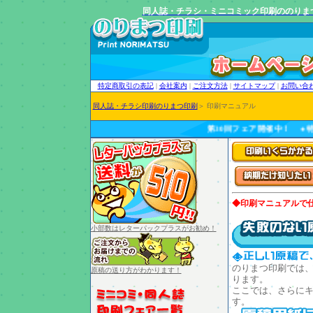
同人誌・チラシ・ミニコミック印刷ののりま
特定商取引の表記
|
会社案内
|
ご注文方法
|
サイトマップ
|
お問い合
同人誌・チラシ印刷のりまつ印刷
＞
印刷マニュアル
第30回フェア開催中！ ●特
◆
印刷マニュアルで
小部数はレターパックプラスがお勧め！
のりまつ印刷では
原稿の送り方がわかります！
ります。
ここでは、さらに
す。