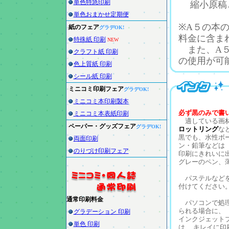
単色特急印刷
縮小原稿と
単色おまかせ定期便
※A５の本
紙のフェア
グラデOK!
料金に含ま
特殊紙 印刷
NEW
また、A５
クラフト紙 印刷
の使用が可
色上質紙 印刷
シール紙 印刷
ミニコミ印刷フェア
グラデOK!
ミニコミ本印刷製本
必ず黒のみで書
ミニコミ本表紙印刷
適している画
ペーパー・グッズフェア
グラデOK!
ロットリング
な
黒でも、水性ボ
両面印刷
ン・鉛筆などは
のりづけ印刷フェア
印刷にきれいに
グレーのペン、
パステルなどを
付けてください
通常印刷料金
パソコンで処理
られる場合に、
グラデーション 印刷
インクジェット
単色 印刷
は、 キレイに印