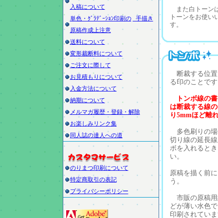
入稿について
また白トーンは
トーンをお使い
単色・ｸﾞﾗﾃﾞｰｼｮﾝ印刷の
手描き
す。
原稿作成上注意
送料について
変形裁断料について
ご注文に際して
断裁する位置
お見積もりについて
る印のことです
入金方法について
トンボ線の書
納期について
は断裁する線の
メルマガ履歴・登録・解除
り5mmほど離
お楽しみリンク集
多色刷りの場
同人誌の達人への道
切り線の延長線
ボを入れるとき
い。
のりまつ印刷について
原稿を描く前に
特定商取引の表記
う。
プライバシーポリシー
市販の原稿用
どが薄い水色で
印刷されていま