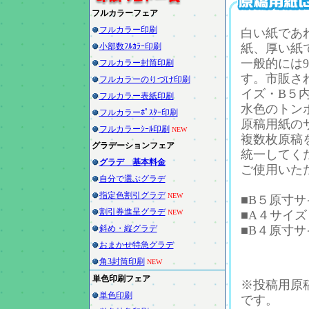
フルカラーフェア
フルカラー印刷
白い紙であ
小部数ﾌﾙｶﾗｰ印刷
紙、厚い紙
一般的には9
フルカラー封筒印刷
す。市販さ
フルカラーのりづけ印刷
イズ・B５
フルカラー表紙印刷
水色のトン
フルカラーﾎﾟｽﾀｰ印刷
原稿用紙の
フルカラーｼｰﾙ印刷
NEW
複数枚原稿
グラデーションフェア
統一してく
グラデ 基本料金
ご使用いた
自分で選ぶグラデ
指定色割引グラデ
NEW
■B５原寸
割引券進呈グラデ
NEW
■A４サイ
斜め・縦グラデ
■B４原寸
おまかせ特急グラデ
角3封筒印刷
NEW
単色印刷フェア
※投稿用原
単色印刷
です。