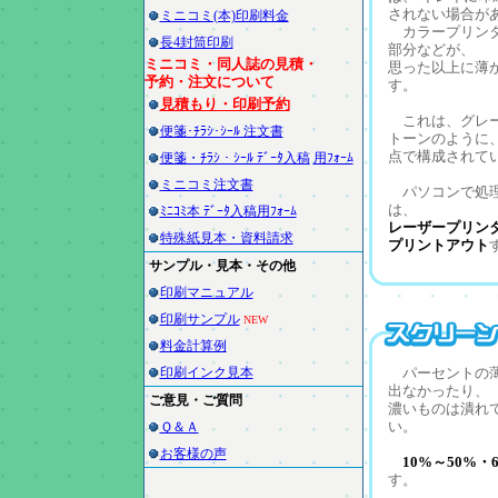
されない場合が
ミニコミ(本)印刷料金
カラープリンタ
長4封筒印刷
部分などが、
ミニコミ・同人誌の見積・
思った以上に薄
予約・注文について
す。
見積もり・印刷予約
これは、グレー
便箋･ﾁﾗｼ･ｼｰﾙ 注文書
トーンのように
点で構成されて
便箋・ﾁﾗｼ・ｼｰﾙ ﾃﾞｰﾀ入稿
用ﾌｫｰﾑ
ミニコミ注文書
パソコンで処理
は、
ﾐﾆｺﾐ本 ﾃﾞｰﾀ入稿用ﾌｫｰﾑ
レーザープリン
特殊紙見本・資料請求
プリントアウト
サンプル・見本・その他
印刷マニュアル
印刷サンプル
NEW
料金計算例
印刷インク見本
パーセントの薄
出なかったり、
ご意見・ご質問
濃いものは潰れ
い。
Ｑ＆Ａ
お客様の声
10%～50%・
す。