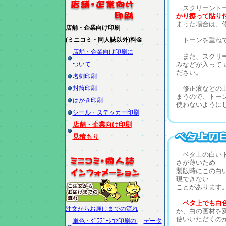
スクリーントー
かり擦って貼り付
まった場合は、
店舗・企業向け印刷
(ミニコミ・同人誌以外)料金
トーンを重ねて
店舗・企業向け印刷に
また、スクリー
ついて
みなどが入って 
ださい。
名刺印刷
封筒印刷
修正液などの上
まうので、トー
はがき印刷
使わないように
シール・ステッカー印刷
店舗・企業向け印刷
見積もり
ベタ上の白いト
さが薄いため
製版時にこの白
現できない
ことがあります
ベタ上でも白色
注文からお届けまでの流れ
か、白の画材を
使いいただくの
単色・ｸﾞﾗﾃﾞｰｼｮﾝ印刷の
データ